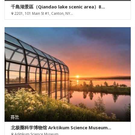
千島湖景區（Qiandao lake scenic area）8...
2201, 101 Main St #1, Canton, NY...
芬兰
北极圈科学博物馆 Arktikum Science Museum...
Arktikum Science Museum