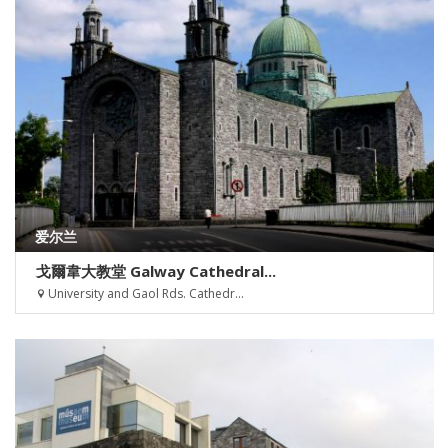
爱尔兰
戈爾韋大教堂 Galway Cathedral...
University and Gaol Rds. Cathedr...