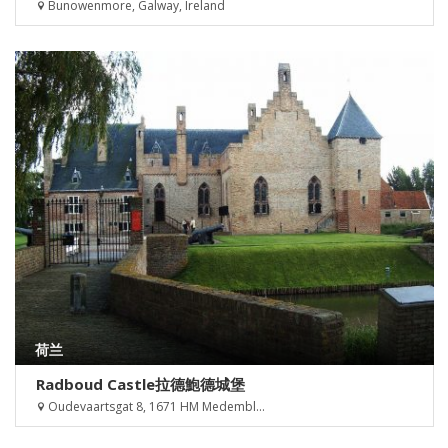
Bunowenmore, Galway, Ireland
荷兰
Radboud Castle拉德鮑德城堡
Oudevaartsgat 8, 1671 HM Medembl...