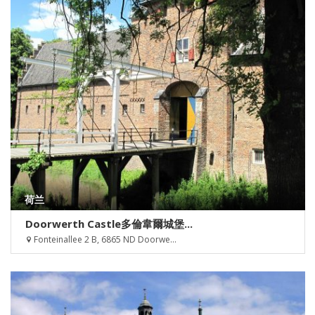
荷兰
Doorwerth Castle多倫韋爾城堡...
Fonteinallee 2 B, 6865 ND Doorwe...