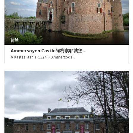
荷兰
Ammersoyen Castle阿梅索耶城堡...
Kasteellaan 1, 5324 JR Ammerzode...