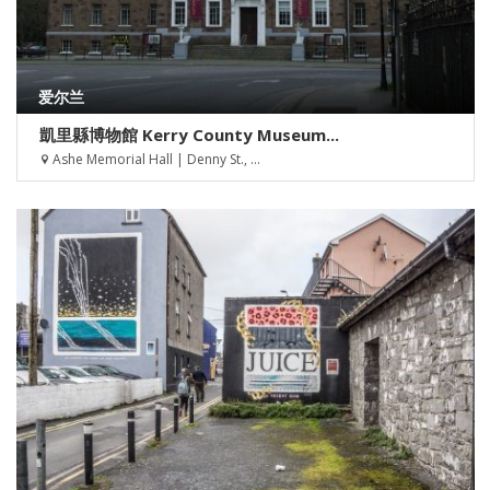
爱尔兰
凱里縣博物館 Kerry County Museum...
Ashe Memorial Hall | Denny St., ...