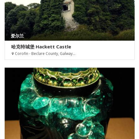
爱尔兰
哈克特城堡 Hackett Castle
Corofin - Beclare County, Galway...