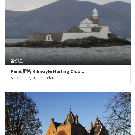
爱尔兰
Fenit燈塔 Kilmoyle Hurling Club...
Fenit Pier, Tralee, Ireland